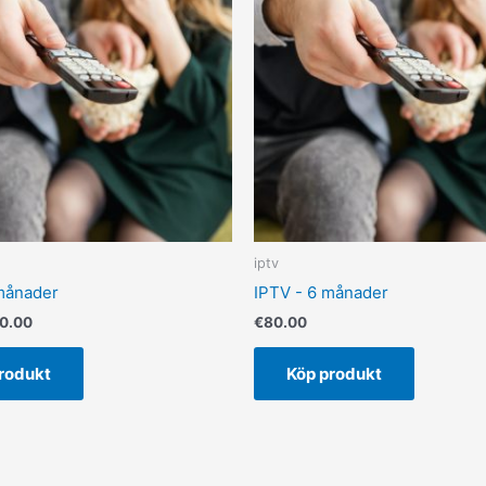
2.00.
€50.00.
iptv
månader
IPTV - 6 månader
0.00
€
80.00
rodukt
Köp produkt