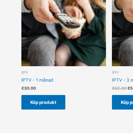
€5
iptv
iptv
IPTV - 1 månad
IPTV - 3 
€
30.00
€
52.00
€
5
Köp produkt
Köp p