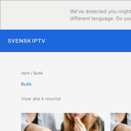
Hoppa
till
We've detected you might
innehåll
different language. Do yo
SVENSK IPTV
Hem
/ Butik
Butik
Visar alla 4 resultat
De
ur
pri
var