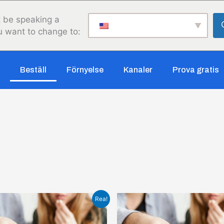
 be speaking a
u want to change to:
Beställ
Förnyelse
Kanaler
Prova gratis
t
Det
Rea!
sprungliga
nuvarande
set
priset
:
är: