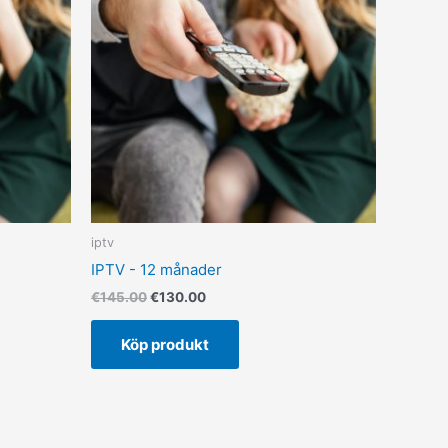
€145.00.
€130.00.
iptv
IPTV - 12 månader
€
145.00
€
130.00
Köp produkt